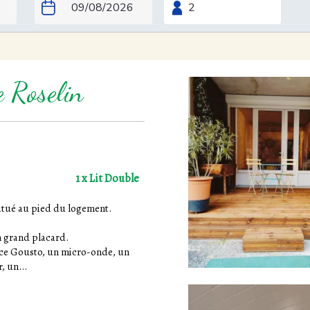
 Roselin
1 x Lit Double
situé au pied du logement.
n grand placard.
olce Gousto, un micro-onde, un
, un...