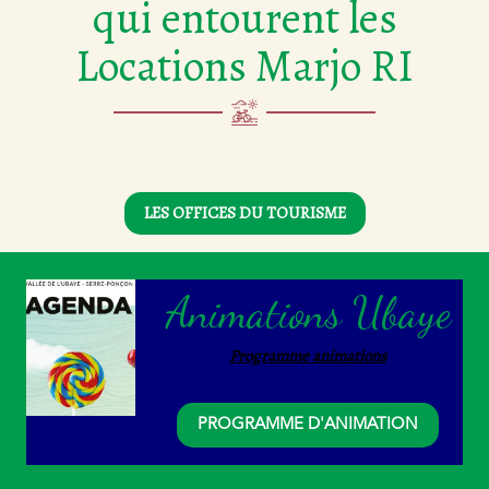
qui entourent les
Locations Marjo RI
LES OFFICES DU TOURISME
Animations Ubaye
Programme animations
PROGRAMME D'ANIMATION