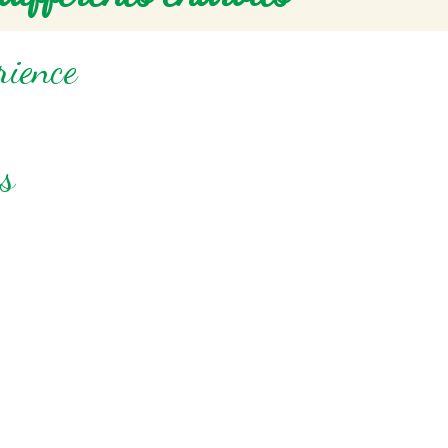
rience
es