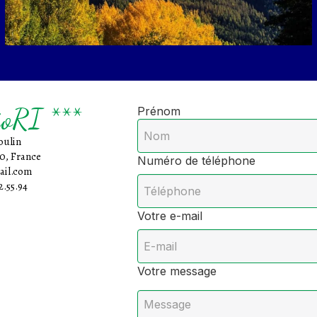
joRI ***
Prénom
oulin
0, France
Numéro de téléphone
ail.com
2.55.94
Votre e-mail
Votre message